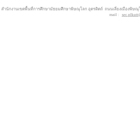
สำนักงานเขตพื้นที่การศึกษามัธยมศึกษา
พิษณุโลก อุตรดิตถ์
ถนนเลี่ยงเมืองพิษณ
mail :
sec.plkut